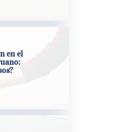
rbitraje
n en el
n
ruano:
sos?