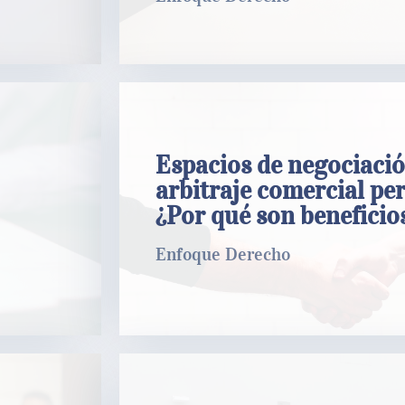
Espacios de negociación en el a
Espacios de negociació
comercial peruano: ¿Por qué so
beneficiosos?
arbitraje comercial pe
¿Por qué son beneficio
Enfoque Derecho
Enfoque Derecho
LEER MÁS