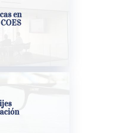
s
cas en
l COES
arbitral?:
ación del
ijes
ación