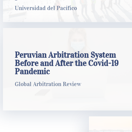
LEER MÁS
Universidad del Pacífico
Peruvian Arbitration System Before and
Peruvian Arbitration System
After the Covid-19 Pandemic
Before and After the Covid-19
Pandemic
Global Arbitration Review
Global Arbitration Review
LEER MÁS