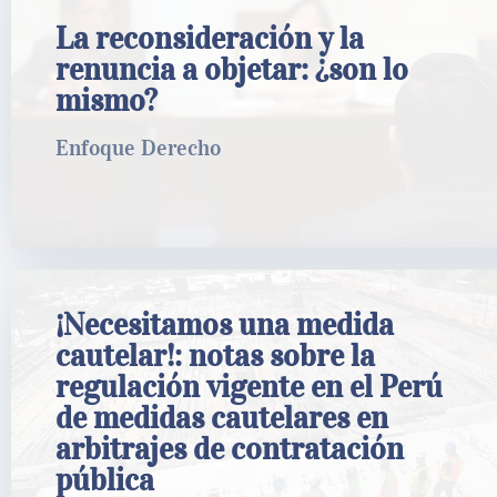
La reconsideración y la renuncia a objetar:
La reconsideración y la
¿son lo mismo?
renuncia a objetar: ¿son lo
mismo?
Enfoque Derecho
Enfoque Derecho
LEER MÁS
¡Necesitamos una medida
¡Necesitamos una medida cautelar!: notas
cautelar!: notas sobre la
sobre la regulación vigente en el Perú de
medidas cautelares en arbitrajes de
regulación vigente en el Perú
contratación pública
de medidas cautelares en
arbitrajes de contratación
Universidad del Pacífico
pública