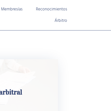
Membresías
Reconocimientos
Árbitro
e: Que no
ral
arbitral