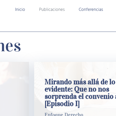
Inicio
Publicaciones
Conferencias
nes
Mirando más allá de lo evident
Mirando más allá de lo
nos sorprenda el convenio arbit
evidente: Que no nos
[Episodio I]
sorprenda el convenio 
Enfoque Derecho
[Episodio I]
Enfoque Derecho
LEER MÁS