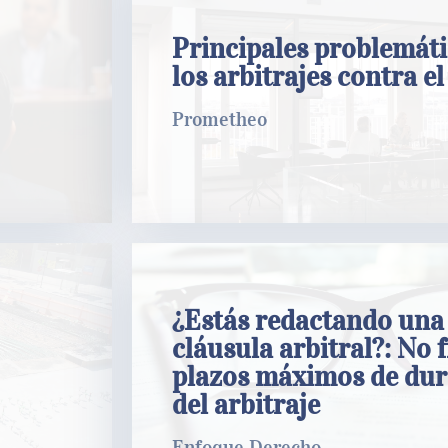
Principales problemáticas en lo
arbitrajes contra el COES
Principales problemáti
los arbitrajes contra e
Prometheo
Prometheo
LEER MÁS
¿Estás redactando una cláusula 
¿Estás redactando una
No fijes plazos máximos de dur
cláusula arbitral?: No f
arbitraje
plazos máximos de dur
Enfoque Derecho
del arbitraje
Enfoque Derecho
LEER MÁS