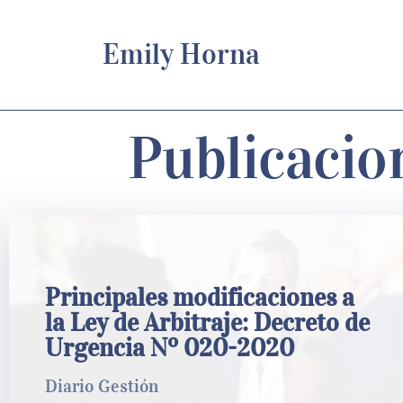
Emily Horna
Publicacio
Principales modificaciones a la Ley de
Principales modificaciones a
Arbitraje: Decreto de Urgencia Nº 020-
2020
la Ley de Arbitraje: Decreto de
Urgencia Nº 020-2020
Diario Gestión​
Diario Gestión​
LEER MÁS