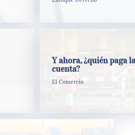
Y ahora, ¿quién paga la cuenta?
Y ahora, ¿quién paga l
cuenta?
El Comercio
El Comercio
LEER MÁS