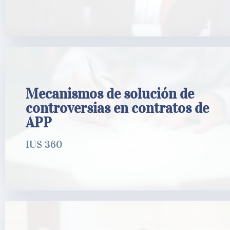
Mecanismos de solución de controversias
Mecanismos de solución de
en contratos de APP
controversias en contratos de
APP
IUS 360
IUS 360
LEER MÁS